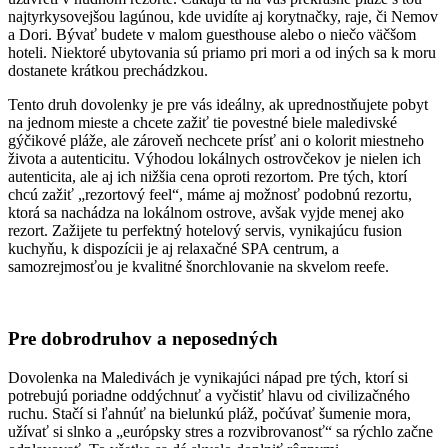
najtyrkysovejšou lagúnou, kde uvidíte aj korytnačky, raje, či Nemov
a Dori. Bývať budete v malom guesthouse alebo o niečo väčšom
hoteli. Niektoré ubytovania sú priamo pri mori a od iných sa k moru
dostanete krátkou prechádzkou.
Tento druh dovolenky je pre vás ideálny, ak uprednostňujete pobyt
na jednom mieste a chcete zažiť tie povestné biele maledivské
gýčikové pláže, ale zároveň nechcete prísť ani o kolorit miestneho
života a autenticitu. Výhodou lokálnych ostrovčekov je nielen ich
autenticita, ale aj ich nižšia cena oproti rezortom. Pre tých, ktorí
chcú zažiť „rezortový feel“, máme aj možnosť podobnú rezortu,
ktorá sa nachádza na lokálnom ostrove, avšak vyjde menej ako
rezort. Zažijete tu perfektný hotelový servis, vynikajúcu fusion
kuchyňu, k dispozícii je aj relaxačné SPA centrum, a
samozrejmosťou je kvalitné šnorchlovanie na skvelom reefe.
Pre dobrodruhov a neposedných
Dovolenka na Maledivách je vynikajúci nápad pre tých, ktorí si
potrebujú poriadne oddýchnuť a vyčistiť hlavu od civilizačného
ruchu. Stačí si ľahnúť na bielunkú pláž, počúvať šumenie mora,
užívať si slnko a „európsky stres a rozvibrovanosť“ sa rýchlo začne