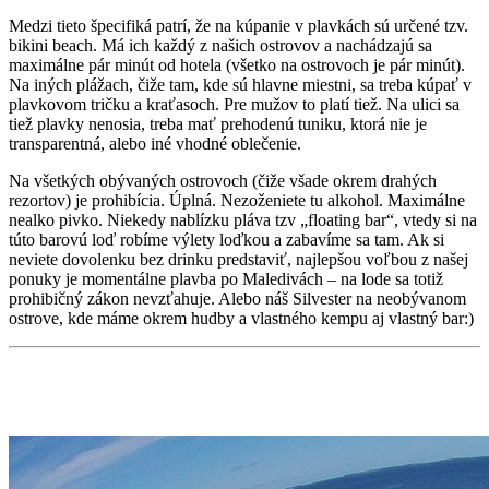
Medzi tieto špecifiká patrí, že na kúpanie v plavkách sú určené tzv.
bikini beach. Má ich každý z našich ostrovov a nachádzajú sa
maximálne pár minút od hotela (všetko na ostrovoch je pár minút).
Na iných plážach, čiže tam, kde sú hlavne miestni, sa treba kúpať v
plavkovom tričku a kraťasoch. Pre mužov to platí tiež. Na ulici sa
tiež plavky nenosia, treba mať prehodenú tuniku, ktorá nie je
transparentná, alebo iné vhodné oblečenie.
Na všetkých obývaných ostrovoch (čiže všade okrem drahých
rezortov) je prohibícia. Úplná. Nezoženiete tu alkohol. Maximálne
nealko pivko. Niekedy nablízku pláva tzv „floating bar“, vtedy si na
túto barovú loď robíme výlety loďkou a zabavíme sa tam. Ak si
neviete dovolenku bez drinku predstaviť, najlepšou voľbou z našej
ponuky je momentálne plavba po Maledivách – na lode sa totiž
prohibičný zákon nevzťahuje. Alebo náš Silvester na neobývanom
ostrove, kde máme okrem hudby a vlastného kempu aj vlastný bar:)