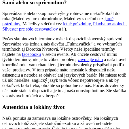
Sami alebo so sprievodom?
Sprevádzané alebo skupinové výlety robievame niekoľkokrát do
roka (Maledivy pre dobrodruhov, Maledivy s deťmi cez
jarné
prázdniny
, Maledivy s deťmi cez
letné prázdniny
,
Plavba po atoloch
,
Silvester pre sólo cestovateľov
a i.).
Počas skupinových termínov máte k dispozícii slovenský sprievod.
Sprevádza vás jedna z nás dievčat „Fulmayáčiek“ a vo vybraných
termínoch aj Dorotka Nvotová.
Všetky naše špeciálne termíny
nájdete na
facebooku
v sekcii events. Ak chcete cestovať mimo
týchto termínov, nie je to vôbec problém,
zavolajte nám
a naša travel
koordinátorka vám charakter aj termín dovolenky prispôsobí podľa
vašej predstavy.
V tom prípade máte neustále k dispozícii našu
asistenciu a netreba sa obávať ani jazykových bariér. Na mieste totiž
už nič neriešite, anglický jazyk teda vôbec nepotrebujete a ak by
čokoľvek bolo treba, obrátite sa pohodlne na nás. Počas dovolenky
nás máte stále k dispozícii a je tu aj naša nonstop hotline. Ste skrátka
v správnych rukách a v bezpečí.
Autenticita a lokálny život
Naša ponuka sa zameriava na lokálne ostrovčeky. Na lokálnych
ostrovoch totiž zažijete skutočnú exotiku a zároveň nebudete
uzavretí v nudnom rezorte. Čakajú tu na vás prekrásne pláže s tou