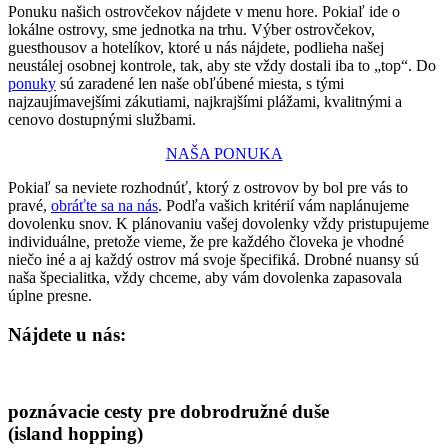
Ponuku našich ostrovčekov nájdete v menu hore. Pokiaľ ide o
lokálne ostrovy, sme jednotka na trhu. Výber ostrovčekov,
guesthousov a hotelíkov, ktoré u nás nájdete, podlieha našej
neustálej osobnej kontrole, tak, aby ste vždy dostali iba to „top“. Do
ponuky
sú zaradené len naše obľúbené miesta, s tými
najzaujímavejšími zákutiami, najkrajšími plážami, kvalitnými a
cenovo dostupnými službami.
NAŠA PONUKA
Pokiaľ sa neviete rozhodnúť, ktorý z ostrovov by bol pre vás to
pravé,
obráťte sa na nás
. Podľa vašich kritérií vám naplánujeme
dovolenku snov. K plánovaniu vašej dovolenky vždy pristupujeme
individuálne, pretože vieme, že pre každého človeka je vhodné
niečo iné a aj každý ostrov má svoje špecifiká. Drobné nuansy sú
naša špecialitka, vždy chceme, aby vám dovolenka zapasovala
úplne presne.
Nájdete u nás:
poznávacie cesty pre dobrodružné duše
(island hopping)