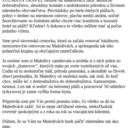
FULMAYA TRAVEL môžete na Maledivách zažiť skutočné
dobrodružstvo, absolútny kontakt s nedotknutou prírodou a životom
miestneho obyvateľstva. Prechádzky po bielo-bielych plážach,
pobyt v dedine na miestnom ostrove, plavba medzi atolmi, nočné
šnorchlovanie so žralokmi alebo chcete viac komfortu a luxusný
hotel na pláži? Kľudne! A dokonca to všetko môžete mať aj počas
jedného výletu.
Sme prvá slovenská cestovka, ktorá sa začala venovať lokálnym,
nerezortovým ostrovom na Maledivách, a sprístupnila tak túto
jedinečnú krajinu aj obyčajným smrteľníkom.
Ja osobne som si Maledivy zamilovala a urobila si z nich jeden zo
svojich „domovov“, ktorých mám po svete roztrúsených už viac.
Ľudia sú tu neskutočne milí, príroda panenská, a akonáhle sa človek
zbaví predsudku, že Maledivy sú snobská nuda, tak zistí, že keď
chce, môže ísť z dobrodružstva do dobrodružstva. Samozrejme,
nemusí. Len tak si sedieť na belostnej pláži a pozorovať 50 odtieňov
tyrkysovej je zaiste vyššia forma bytia.
Pripravila som pre Vás pestrú ponuku toho, čo všetko sa dá na
Maledivách zažiť. Sú to moje obľúbené miesta, niekoľkokrát
overené spokojnými a z roka na rok sa vracajúcimi klientmi.
Dúfam, že sa Vám na Maledivách bude páčiť minimálne tak ako
mne.