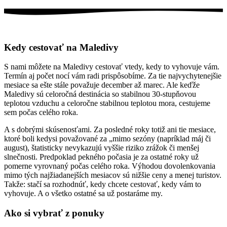
Kedy cestovať na Maledivy
S nami môžete na Maledivy cestovať vtedy, kedy to vyhovuje vám.
Termín aj počet nocí vám radi prispôsobíme. Za tie najvychytenejšie
mesiace sa ešte stále považuje december až marec. Ale keďže
Maledivy sú celoročná destinácia so stabilnou 30-stupňovou
teplotou vzduchu a celoročne stabilnou teplotou mora, cestujeme
sem počas celého roka.
A s dobrými skúsenosťami. Za posledné roky totiž ani tie mesiace,
ktoré boli kedysi považované za „mimo sezóny (napríklad máj či
august), štatisticky nevykazujú vyššie riziko zrážok či menšej
slnečnosti. Predpoklad pekného počasia je za ostatné roky už
pomerne vyrovnaný počas celého roka. Výhodou dovolenkovania
mimo tých najžiadanejších mesiacov sú nižšie ceny a menej turistov.
Takže: stačí sa rozhodnúť, kedy chcete cestovať, kedy vám to
vyhovuje. A o všetko ostatné sa už postaráme my.
Ako si vybrať z ponuky