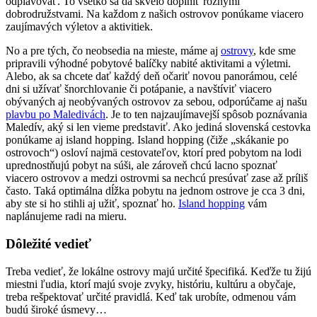
odplavovať. To všetko sa dá skvelo doplniť rôznymi
dobrodružstvami. Na každom z našich ostrovov ponúkame viacero
zaujímavých výletov a aktivitiek.
No a pre tých, čo neobsedia na mieste, máme aj
ostrovy
, kde sme
pripravili výhodné pobytové balíčky nabité aktivitami a výletmi.
Alebo, ak sa chcete dať každý deň očariť novou panorámou, celé
dni si užívať šnorchlovanie či potápanie, a navštíviť viacero
obývaných aj neobývaných ostrovov za sebou, odporúčame aj našu
plavbu po Maledivách
. Je to ten najzaujímavejší spôsob poznávania
Maledív, aký si len vieme predstaviť. Ako jediná slovenská cestovka
ponúkame aj island hopping. Island hopping (čiže „skákanie po
ostrovoch“) osloví najmä cestovateľov, ktorí pred pobytom na lodi
uprednostňujú pobyt na súši, ale zároveň chcú lacno spoznať
viacero ostrovov a medzi ostrovmi sa nechcú presúvať zase až príliš
často. Taká optimálna dĺžka pobytu na jednom ostrove je cca 3 dni,
aby ste si ho stihli aj užiť, spoznať ho.
Island hopping
vám
naplánujeme radi na mieru.
Dôležité vedieť
Treba vedieť, že lokálne ostrovy majú určité špecifiká. Keďže tu žijú
miestni ľudia, ktorí majú svoje zvyky, históriu, kultúru a obyčaje,
treba rešpektovať určité pravidlá. Keď tak urobíte, odmenou vám
budú široké úsmevy…