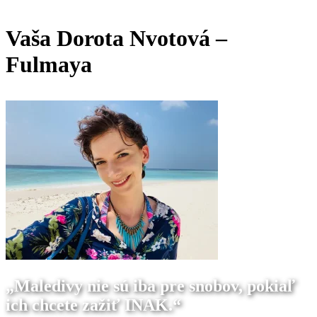
Vaša Dorota Nvotová –
Fulmaya
„Maledivy nie sú iba pre snobov, pokiaľ
ich chcete zažiť INAK.“