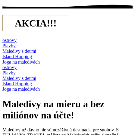
AKCIA!!!
ostrovy
Plavby
Maledivy s deťmi
Island Hopping
Joga na maledivách
ostrovy
Plavby
Maledivy s deťmi
Island Hopping
Joga na maledivách
Maledivy na mieru a bez
miliónov na účte!
Maledivy už dávno nie sú nezáživná destinácia pre snobov. S