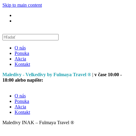
Skip to main content
O nás
Ponuka
Akcia
Kontakt
Maledivy - Velkedivy by Fulmaya Travel ®
|
v čase 10:00 -
18:00 alebo napíšte:
O nás
Ponuka
Akcia
Kontakt
Maledivy INAK – Fulmaya Travel ®