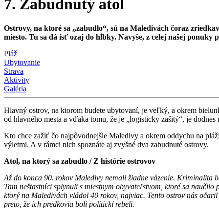
7. Zabudnutý atol
Ostrovy, na ktoré sa „zabudlo“, sú na Maledivách čoraz zriedkave
miesto. Tu sa dá ísť ozaj do hĺbky. Navyše, z celej našej ponuky pr
Pláž
Ubytovanie
Strava
Aktivity
Galéria
Hlavný ostrov, na ktorom budete ubytovaní, je veľký, a okrem bielu
od hlavného mesta a vďaka tomu, že je „logisticky zašitý“, je dodnes 
Kto chce zažiť čo najpôvodnejšie Maledivy a okrem oddychu na pláži b
výletmi. A v rámci nich spoznáte aj zvyšné dva zabudnuté ostrovy.
Atol, na ktorý sa zabudlo / Z histórie ostrovov
Až do konca 90. rokov Maledivy nemali žiadne väzenie. Kriminalita bo
Tam neštastníci splynuli s miestnym obyvateľstvom, ktoré sa naučilo p
ktorý na Maledivách vládol 40 rokov, najviac. Tento ostrov nás očari
preto, že ich predkovia boli politickí rebeli.