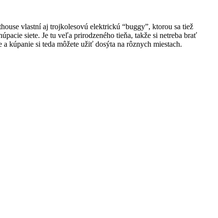
use vlastní aj trojkolesovú elektrickú “buggy”, ktorou sa tiež
pacie siete. Je tu veľa prirodzeného tieňa, takže si netreba brať
 a kúpanie si teda môžete užiť dosýta na rôznych miestach.