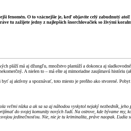
jší fenomén. O to vzácnejšie je, keď objavíte celý zabudnutý atol!
áve tu zažijete jedny z najlepších šnorchlovačiek so živými koralmi,
nkých pláží má aj džungľu, množstvo plantáží a dokonca aj sladkovodn
nekomerčný. A nielen to – má ešte aj mimoriadne zaujímavú históriu (ak 
yť aj aktívny a spoznávať, toto miesto je preňho ako stvorené. Pobyt t
la veľmi nízka a ak sa sa aj náhodou vyskytol nejaký nezbedník, jeho 
rijímať do svojej komunity nových ľudí. Na ostrove, kde bývame my, kon
l svojou jedinečnosťou. Nie, nie je tu kriminalita, práve naopak. Ľud