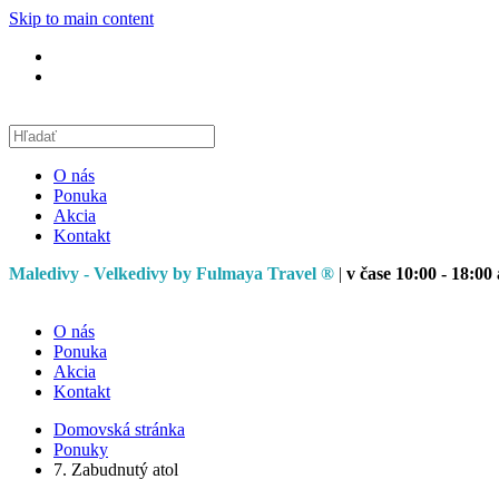
Skip to main content
O nás
Ponuka
Akcia
Kontakt
Maledivy - Velkedivy by Fulmaya Travel ®
|
v čase 10:00 - 18:00 
O nás
Ponuka
Akcia
Kontakt
Domovská stránka
Ponuky
7. Zabudnutý atol