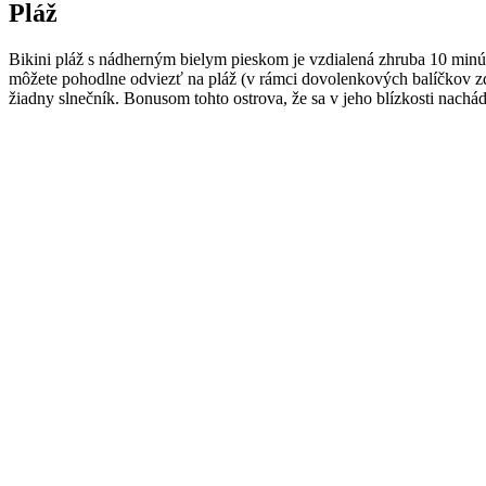
Pláž
Bikini pláž s nádherným bielym pieskom je vzdialená zhruba 10 minút 
môžete pohodlne odviezť na pláž (v rámci dovolenkových balíčkov zdarm
žiadny slnečník. Bonusom tohto ostrova, že sa v jeho blízkosti nach