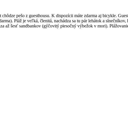
chôdze pešo z guesthousu. K dispozícii máte zdarma aj bicykle. Guestho
a). Pláž je veľká, členitá, nachádza sa tu pár lehátok a slnečníkov, hú
ádza až šesť sandbankov (gýčovitý piesočný výbežok v mori). Plážovanie