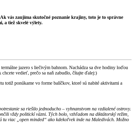
 Ak vás zaujíma skutočné poznanie krajiny, toto je to správne
 a tiež skvelé výlety.
é termálne jazero s liečivým bahnom. Nachádza sa dve hodiny loďou
chcete vedieť, prečo sa naň zabudlo, čítajte ďalej:)
u totiž ponúkame vo forme balíčkov, ktoré sú nabité aktivitami a
potrestanie sa riešilo jednoducho – vyhnanstvom na vzdialené ostrovy.
čili vždy politickí väzni. Tých bolo, vzhľadom na diktátorský režim,
ia sú tu viac „open minded“ ako kdekoľvek inde na Maledivách. Možno