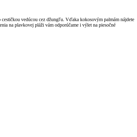
ebo cestičkou vedúcou cez džungľu. Vďaka kokosovým palmám nájdete
šenia na plavkovej pláži vám odporúčame i výlet na piesočné