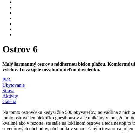
Ostrov 6
Malý šarmantný ostrov s nádhernou bielou plážou. Komfortné uby
výletov. Tu zažijete nezabudnuteľnú dovolenku.
Pláž
Ubytovanie
Strava
Aktivity
Galéria
Na tomto ostrovčeku kedysi žilo 500 obyvateľov, no väčšina z nich odi
tomto ostrove len niekoľko guesthousov a je unikátny v tom, že pri 
kvalitné ako v rezorte, ste stále na lokálnom ostrove a teda nestojí to
suvenírových obchodov, obchodíkov so zmiešaným tovarom a príjemný