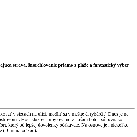
júca strava, šnorchlovanie priamo z pláže a fantastický výber
ovať v sieťach na ulici, modliť sa v mešite či rybárčiť. Dnes je na
 ostrovom“. Hoci služby a ubytovanie v našom hoteli sú rovnako
omfort, ktorý od lepšej dovolenky očakávate. Na ostrove je i niekoľko
e (10 min. loďkou).