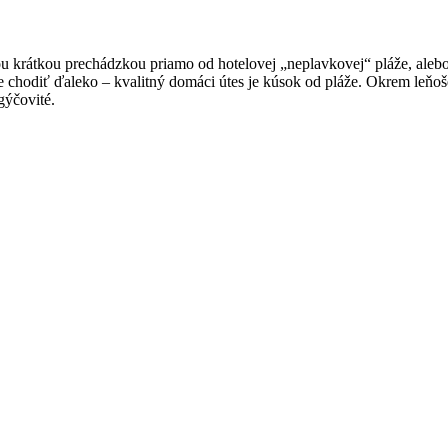
ou krátkou prechádzkou priamo od hotelovej „neplavkovej“ pláže, al
íte chodiť ďaleko – kvalitný domáci útes je kúsok od pláže. Okrem leňo
gýčovité.